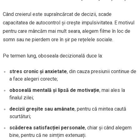
Când creierul este supraîncărcat de decizii, scade
capacitatea de autocontrol și crește impulsivitatea. E motivul
pentru care mâncăm mai mult seara, alegem filme în loc de
somn sau ne pierdem ore în șir pe rețelele sociale.
Pe termen lung, oboseala decizională duce la:
stres cronic și anxietate
, din cauza presiunii continue de
a face alegeri corecte;
oboseală mentală și lipsă de motivație
, mai ales la
finalul zilei;
decizii greșite sau amânate
, pentru că mintea caută
scurtături;
scăderea satisfacției personale
, chiar și când alegem
bine, pentru că ne simțim extenuați.