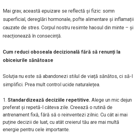
Mai grav, această epuizare se reflectă și fizic: somn
superficial, dereglări hormonale, pofte alimentare și inflamații
cauzate de stres. Corpul nostru resimte haosul din minte – și
reacționează în consecință.
Cum reduci oboseala decizională fără să renunți la
obiceiurile sănătoase
Soluția nu este să abandonezi stilul de viață sănătos, ci să-l
simplifici. Prea mult control ucide naturalețea.
Standardizează deciziile repetitive.
Alege un mic dejun
preferat și repetă-l câteva zile. Creează o rutină de
antrenament fixă, fără să o reinventezi zilnic. Cu cât ai mai
puține decizii de luat, cu atât creierul tău are mai multă
energie pentru cele importante.