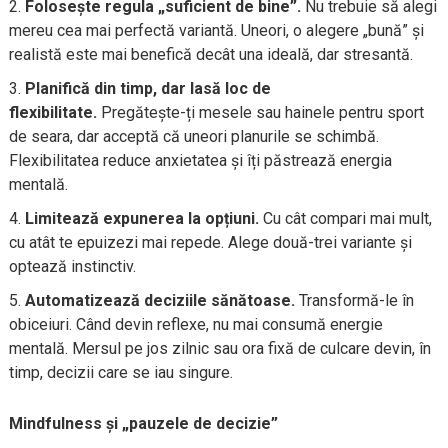
Folosește regula „suficient de bine”.
Nu trebuie să alegi
mereu cea mai perfectă variantă. Uneori, o alegere „bună” și
realistă este mai benefică decât una ideală, dar stresantă.
Planifică din timp, dar lasă loc de
flexibilitate.
Pregătește-ți mesele sau hainele pentru sport
de seara, dar acceptă că uneori planurile se schimbă.
Flexibilitatea reduce anxietatea și îți păstrează energia
mentală.
Limitează expunerea la opțiuni.
Cu cât compari mai mult,
cu atât te epuizezi mai repede. Alege două-trei variante și
optează instinctiv.
Automatizează deciziile sănătoase.
Transformă-le în
obiceiuri. Când devin reflexe, nu mai consumă energie
mentală. Mersul pe jos zilnic sau ora fixă de culcare devin, în
timp, decizii care se iau singure.
Mindfulness și „pauzele de decizie”