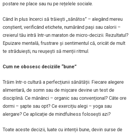
postare ne place sau nu pe rețelele sociale.
Când în plus încerci să trăiești „sănătos” – alegând mereu
conștient, verificând etichete, numărând pași sau calorii –
creierul tău intră într-un maraton de micro-decizii. Rezultatul?
Epuizare mentală, frustrare și sentimentul că, oricât de mult
te străduiești, nu reușești să menții ritmul.
Cum ne obosesc deciziile “bune”
Trăim într-o cultură a perfecțiunii sănătății. Fiecare alegere
alimentară, de somn sau de mișcare devine un test de
disciplină. Ce mănânci – organic sau convențional? Câte ore
dormi – șapte sau opt? Ce exercițiu alegi – yoga sau
alergare? Ce aplicație de mindfulness folosești azi?
Toate aceste decizii, luate cu intenții bune, devin surse de