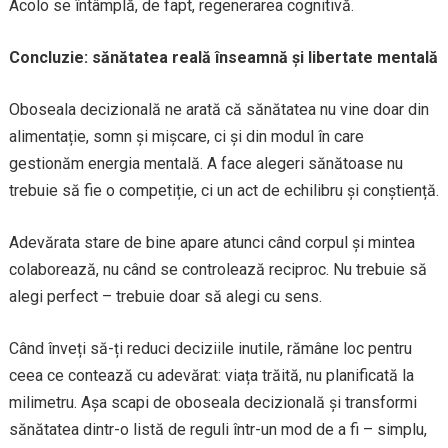
Acolo se întâmplă, de fapt, regenerarea cognitivă.
Concluzie: sănătatea reală înseamnă și libertate mentală
Oboseala decizională ne arată că sănătatea nu vine doar din
alimentație, somn și mișcare, ci și din modul în care
gestionăm energia mentală. A face alegeri sănătoase nu
trebuie să fie o competiție, ci un act de echilibru și conștiență.
Adevărata stare de bine apare atunci când corpul și mintea
colaborează, nu când se controlează reciproc. Nu trebuie să
alegi perfect – trebuie doar să alegi cu sens.
Când înveți să-ți reduci deciziile inutile, rămâne loc pentru
ceea ce contează cu adevărat: viața trăită, nu planificată la
milimetru. Așa scapi de oboseala decizională și transformi
sănătatea dintr-o listă de reguli într-un mod de a fi – simplu,