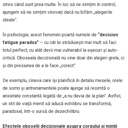
stres când sunt prea multe. În loc să ne simțim în control,
ajungem să ne simțim vinovați dacă nu bifăm „alegerile
ideale”.
În psihologie, acest fenomen poartă numele de
“decision
fatigue paradox”
– cu cât te străduiești mai mult să faci
totul perfect, cu atât devii mai vulnerabil la eșecuri și auto-
critică. Oboseala decizională nu vine doar din alegeri grele, ci
și din presiunea de a le face „corect”.
De exemplu, cineva care își planifică în detaliu mesele, orele
de somn și antrenamentele poate ajunge să resimtă o
anxietate constantă legată de „a nu devia de la plan”. Astfel,
un stil de viață menit să aducă echilibru se transformă,
paradoxal, într-o sursă de dezechilibru.
Efectele oboselii decizionale asupra corpului și minții