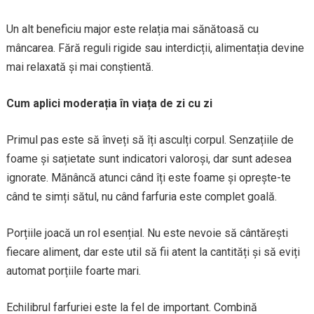
Un alt beneficiu major este relația mai sănătoasă cu
mâncarea. Fără reguli rigide sau interdicții, alimentația devine
mai relaxată și mai conștientă.
Cum aplici moderația în viața de zi cu zi
Primul pas este să înveți să îți asculți corpul. Senzațiile de
foame și sațietate sunt indicatori valoroși, dar sunt adesea
ignorate. Mănâncă atunci când îți este foame și oprește-te
când te simți sătul, nu când farfuria este complet goală.
Porțiile joacă un rol esențial. Nu este nevoie să cântărești
fiecare aliment, dar este util să fii atent la cantități și să eviți
automat porțiile foarte mari.
Echilibrul farfuriei este la fel de important. Combină