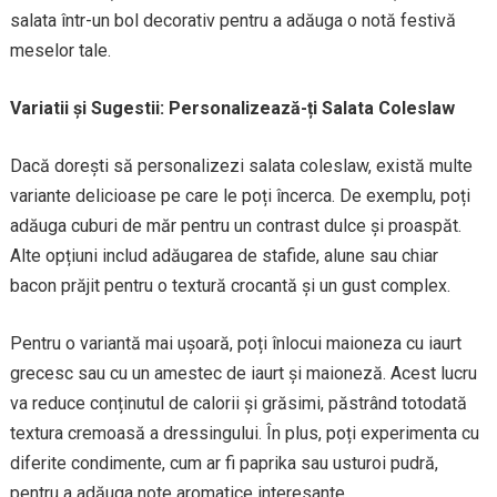
salata într-un bol decorativ pentru a adăuga o notă festivă
meselor tale.
Variatii și Sugestii: Personalizează-ți Salata Coleslaw
Dacă dorești să personalizezi salata coleslaw, există multe
variante delicioase pe care le poți încerca. De exemplu, poți
adăuga cuburi de măr pentru un contrast dulce și proaspăt.
Alte opțiuni includ adăugarea de stafide, alune sau chiar
bacon prăjit pentru o textură crocantă și un gust complex.
Pentru o variantă mai ușoară, poți înlocui maioneza cu iaurt
grecesc sau cu un amestec de iaurt și maioneză. Acest lucru
va reduce conținutul de calorii și grăsimi, păstrând totodată
textura cremoasă a dressingului. În plus, poți experimenta cu
diferite condimente, cum ar fi paprika sau usturoi pudră,
pentru a adăuga note aromatice interesante.