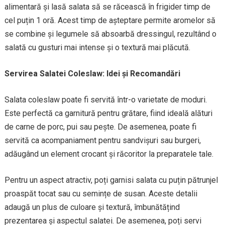
alimentară și lasă salata să se răcească în frigider timp de
cel puțin 1 oră. Acest timp de așteptare permite aromelor să
se combine și legumele să absoarbă dressingul, rezultând o
salată cu gusturi mai intense și o textură mai plăcută.
Servirea Salatei Coleslaw: Idei și Recomandări
Salata coleslaw poate fi servită într-o varietate de moduri.
Este perfectă ca garnitură pentru grătare, fiind ideală alături
de carne de porc, pui sau pește. De asemenea, poate fi
servită ca acompaniament pentru sandvișuri sau burgeri,
adăugând un element crocant și răcoritor la preparatele tale.
Pentru un aspect atractiv, poți garnisi salata cu puțin pătrunjel
proaspăt tocat sau cu semințe de susan. Aceste detalii
adaugă un plus de culoare și textură, îmbunătățind
prezentarea și aspectul salatei. De asemenea, poți servi