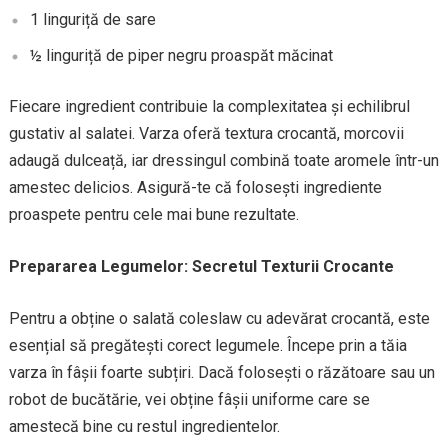
1 linguriță de sare
½ linguriță de piper negru proaspăt măcinat
Fiecare ingredient contribuie la complexitatea și echilibrul
gustativ al salatei. Varza oferă textura crocantă, morcovii
adaugă dulceață, iar dressingul combină toate aromele într-un
amestec delicios. Asigură-te că folosești ingrediente
proaspete pentru cele mai bune rezultate.
Prepararea Legumelor: Secretul Texturii Crocante
Pentru a obține o salată coleslaw cu adevărat crocantă, este
esențial să pregătești corect legumele. Începe prin a tăia
varza în fâșii foarte subțiri. Dacă folosești o răzătoare sau un
robot de bucătărie, vei obține fâșii uniforme care se
amestecă bine cu restul ingredientelor.