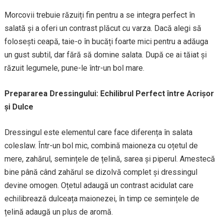
Morcovii trebuie răzuiți fin pentru a se integra perfect în
salată și a oferi un contrast plăcut cu varza. Dacă alegi să
folosești ceapă, taie-o în bucăți foarte mici pentru a adăuga
un gust subtil, dar fără să domine salata. După ce ai tăiat și
răzuit legumele, pune-le într-un bol mare.
Prepararea Dressingului: Echilibrul Perfect între Acrișor
și Dulce
Dressingul este elementul care face diferența în salata
coleslaw. Într-un bol mic, combină maioneza cu oțetul de
mere, zahărul, semințele de țelină, sarea și piperul. Amestecă
bine până când zahărul se dizolvă complet și dressingul
devine omogen. Oțetul adaugă un contrast acidulat care
echilibrează dulceața maionezei, în timp ce semințele de
țelină adaugă un plus de aromă.