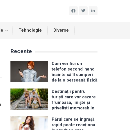
le
Tehnologie
Diverse
Recente
Cum verifici un
telefon second-hand
înainte să îl cumperi
de la o persoană fizică
Destinații pentru
turiști care vor cazare
frumoasă, liniște și
i
priveliști memorabile
Părul care se îngrașă
rapid poate reacționa