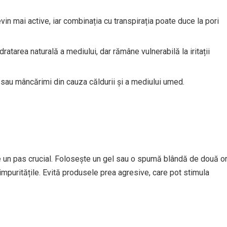
in mai active, iar combinația cu transpirația poate duce la pori
ratarea naturală a mediului, dar rămâne vulnerabilă la iritații
ă sau mâncărimi din cauza căldurii și a mediului umed.
ine un pas crucial. Folosește un gel sau o spumă blândă de două or
 impuritățile. Evită produsele prea agresive, care pot stimula