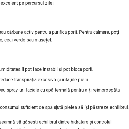
excelent pe parcursul zilei.
u cărbune activ pentru a purifica porii. Pentru calmare, poți
e, ceai verde sau mușețel.
umiditatea îl pot face instabil și pot bloca porii.
educe transpirația excesivă și iritațiile pielii.
au spray-uri faciale cu apă termală pentru a-ți reîmprospăta
consumul suficient de apă ajută pielea să își păstreze echilibrul.
înseamnă să găsești echilibrul dintre hidratare și controlul