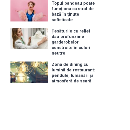
Topul bandeau poate
funcționa ca strat de
bază în ținute
sofisticate
Țesăturile cu relief
dau profunzime
garderobelor
construite în culori
neutre
Zona de dining cu
lumină de restaurant:
pendule, lumânări și
atmosferă de seară