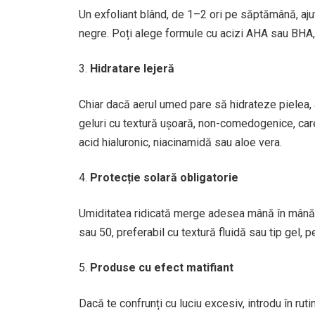
Un exfoliant blând, de 1–2 ori pe săptămână, ajută
negre. Poți alege formule cu acizi AHA sau BHA, î
Hidratare lejeră
Chiar dacă aerul umed pare să hidrateze pielea, 
geluri cu textură ușoară, non-comedogenice, care
acid hialuronic, niacinamidă sau aloe vera.
Protecție solară obligatorie
Umiditatea ridicată merge adesea mână în mână 
sau 50, preferabil cu textură fluidă sau tip gel, 
Produse cu efect matifiant
Dacă te confrunți cu luciu excesiv, introdu în rut