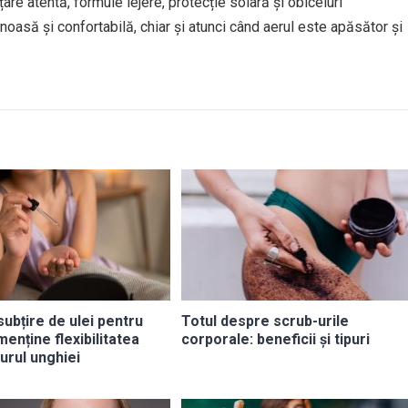
re atentă, formule lejere, protecție solară și obiceiuri
oasă și confortabilă, chiar și atunci când aerul este apăsător și
subțire de ulei pentru
Totul despre scrub-urile
menține flexibilitatea
corporale: beneficii și tipuri
 jurul unghiei