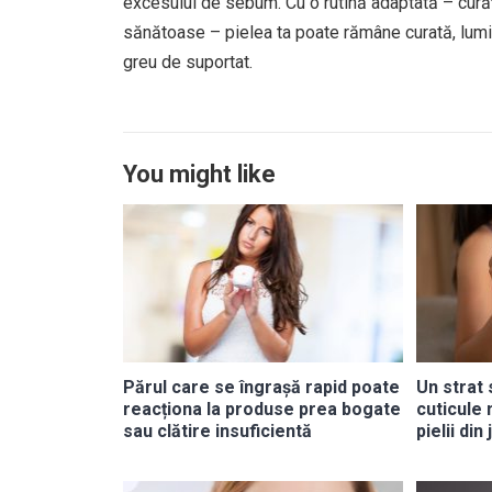
excesului de sebum. Cu o rutină adaptată – curăța
sănătoase – pielea ta poate rămâne curată, lumin
greu de suportat.
You might like
Părul care se îngrașă rapid poate
Un strat 
reacționa la produse prea bogate
cuticule 
sau clătire insuficientă
pielii din