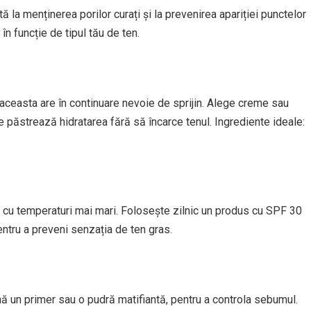
 la menținerea porilor curați și la prevenirea apariției punctelor
n funcție de tipul tău de ten.
aceasta are în continuare nevoie de sprijin. Alege creme sau
 păstrează hidratarea fără să încarce tenul. Ingrediente ideale:
cu temperaturi mai mari. Folosește zilnic un produs cu SPF 30
pentru a preveni senzația de ten gras.
ină un primer sau o pudră matifiantă, pentru a controla sebumul.