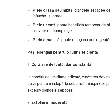
Piele grasă sau mixtă
: glandele sebacee dev
înfundați și acnee.
Piele uscată
: poate beneficia temporar de hid
cauzate de transpirație.
Piele sensibilă
: poate reacționa prin roșeaț
Pași esențiali pentru o rutină eficientă
Curățare delicată, dar constantă
În condiții de umiditate ridicată, curățarea dev
pe zi pentru a îndepărta sebumul, transpirația și
excesiv glandele sebacee.
Exfoliere moderată