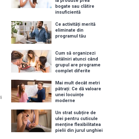
la produse prea
bogate sau clătire
insuficientă
Ce activități merită
eliminate din
programul tău
Cum să organizezi
întâlniri atunci când
grupul are programe
complet diferite
Mai mult decât metri
pătrați: Ce dă valoare
unei locuințe
i
moderne
Un strat subțire de
ulei pentru cuticule
menține flexibilitatea
pielii din jurul unghiei