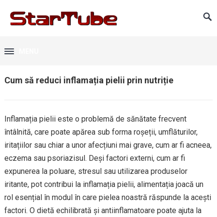
MENU
Cum să reduci inflamația pielii prin nutriție
Inflamația pielii este o problemă de sănătate frecvent
întâlnită, care poate apărea sub forma roșeții, umflăturilor,
iritațiilor sau chiar a unor afecțiuni mai grave, cum ar fi acneea,
eczema sau psoriazisul. Deși factori externi, cum ar fi
expunerea la poluare, stresul sau utilizarea produselor
iritante, pot contribui la inflamația pielii, alimentația joacă un
rol esențial în modul în care pielea noastră răspunde la acești
factori. O dietă echilibrată și antiinflamatoare poate ajuta la