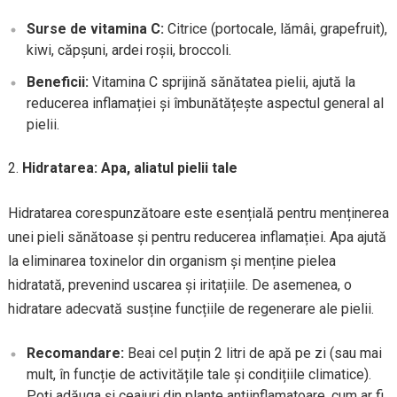
Surse de vitamina C:
Citrice (portocale, lămâi, grapefruit),
kiwi, căpșuni, ardei roșii, broccoli.
Beneficii:
Vitamina C sprijină sănătatea pielii, ajută la
reducerea inflamației și îmbunătățește aspectul general al
pielii.
Hidratarea: Apa, aliatul pielii tale
Hidratarea corespunzătoare este esențială pentru menținerea
unei pieli sănătoase și pentru reducerea inflamației. Apa ajută
la eliminarea toxinelor din organism și menține pielea
hidratată, prevenind uscarea și iritațiile. De asemenea, o
hidratare adecvată susține funcțiile de regenerare ale pielii.
Recomandare:
Beai cel puțin 2 litri de apă pe zi (sau mai
mult, în funcție de activitățile tale și condițiile climatice).
Poți adăuga și ceaiuri din plante antiinflamatoare, cum ar fi