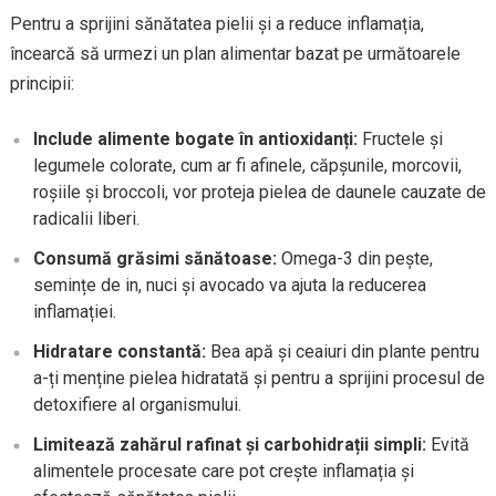
Pentru a sprijini sănătatea pielii și a reduce inflamația,
încearcă să urmezi un plan alimentar bazat pe următoarele
principii:
Include alimente bogate în antioxidanți:
Fructele și
legumele colorate, cum ar fi afinele, căpșunile, morcovii,
roșiile și broccoli, vor proteja pielea de daunele cauzate de
radicalii liberi.
Consumă grăsimi sănătoase:
Omega-3 din pește,
semințe de in, nuci și avocado va ajuta la reducerea
inflamației.
Hidratare constantă:
Bea apă și ceaiuri din plante pentru
a-ți menține pielea hidratată și pentru a sprijini procesul de
detoxifiere al organismului.
Limitează zahărul rafinat și carbohidrații simpli:
Evită
alimentele procesate care pot crește inflamația și