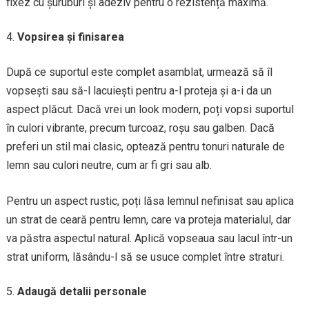
fixez cu șuruburi și adeziv pentru o rezistență maximă.
Vopsirea și finisarea
După ce suportul este complet asamblat, urmează să îl
vopsești sau să-l lacuiești pentru a-l proteja și a-i da un
aspect plăcut. Dacă vrei un look modern, poți vopsi suportul
în culori vibrante, precum turcoaz, roșu sau galben. Dacă
preferi un stil mai clasic, optează pentru tonuri naturale de
lemn sau culori neutre, cum ar fi gri sau alb.
Pentru un aspect rustic, poți lăsa lemnul nefinisat sau aplica
un strat de ceară pentru lemn, care va proteja materialul, dar
va păstra aspectul natural. Aplică vopseaua sau lacul într-un
strat uniform, lăsându-l să se usuce complet între straturi.
Adaugă detalii personale