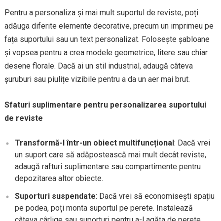
Pentru a personaliza și mai mult suportul de reviste, poți
adăuga diferite elemente decorative, precum un imprimeu pe
fața suportului sau un text personalizat. Folosește șabloane
și vopsea pentru a crea modele geometrice, litere sau chiar
desene florale. Dacă ai un stil industrial, adaugă câteva
șuruburi sau piulițe vizibile pentru a da un aer mai brut.
Sfaturi suplimentare pentru personalizarea suportului
de reviste
Transformă-l într-un obiect multifuncțional
: Dacă vrei
un suport care să adăpostească mai mult decât reviste,
adaugă rafturi suplimentare sau compartimente pentru
depozitarea altor obiecte.
Suporturi suspendate
: Dacă vrei să economisești spațiu
pe podea, poți monta suportul pe perete. Instalează
câteva cârlige sau suporturi pentru a-l agăța de perete,