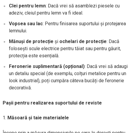
Clei pentru lemn
: Dacă vrei să asamblezi piesele cu
adeziv, cleiul pentru lemn va fi ideal.
Vopsea sau lac
: Pentru finisarea suportului și protejarea
lemnului.
Mănuși de protecție
și
ochelari de protecție
: Dacă
folosești scule electrice pentru tăiat sau pentru găurit,
protecția este esențială.
Feronerie suplimentară (opțional)
: Dacă vrei să adaugi
un detaliu special (de exemplu, colțuri metalice pentru un
look industrial), poți cumpăra câteva bucăți de feronerie
decorativă.
Pașii pentru realizarea suportului de reviste
Măsoară și taie materialele
Începe prin a măsura dimensiunile pe care le dorești pentru