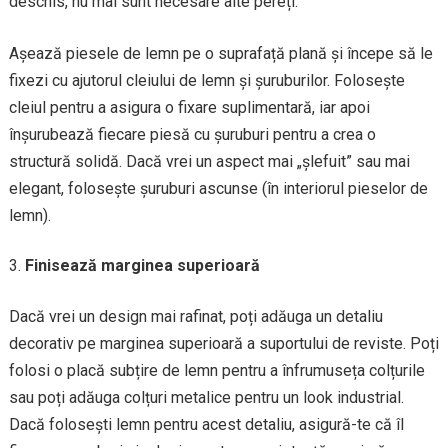
deschis, nu mai sunt necesare alte pereți.
Așează piesele de lemn pe o suprafață plană și începe să le
fixezi cu ajutorul cleiului de lemn și șuruburilor. Folosește
cleiul pentru a asigura o fixare suplimentară, iar apoi
înșurubează fiecare piesă cu șuruburi pentru a crea o
structură solidă. Dacă vrei un aspect mai „șlefuit” sau mai
elegant, folosește șuruburi ascunse (în interiorul pieselor de
lemn).
Finisează marginea superioară
Dacă vrei un design mai rafinat, poți adăuga un detaliu
decorativ pe marginea superioară a suportului de reviste. Poți
folosi o placă subțire de lemn pentru a înfrumuseța colțurile
sau poți adăuga colțuri metalice pentru un look industrial.
Dacă folosești lemn pentru acest detaliu, asigură-te că îl