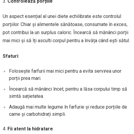
Controlează porțiile
Un aspect esențial al unei diete echilibrate este controlul
porțiilor. Chiar și alimentele sănătoase, consumate în exces,
pot contribui la un surplus caloric. Încearcă să mănânci porții
mai mici și să îți asculti corpul pentru a învăța când ești sătul.
Sfaturi
:
Folosește farfurii mai mici pentru a evita servirea unor
porții prea mari.
Încearcă să mănânci încet, pentru a lăsa corpului timp să
simtă sațietatea.
Adaugă mai multe legume în farfurie și reduce porțiile de
carne și carbohidrați simpli.
Fii atent la hidratare