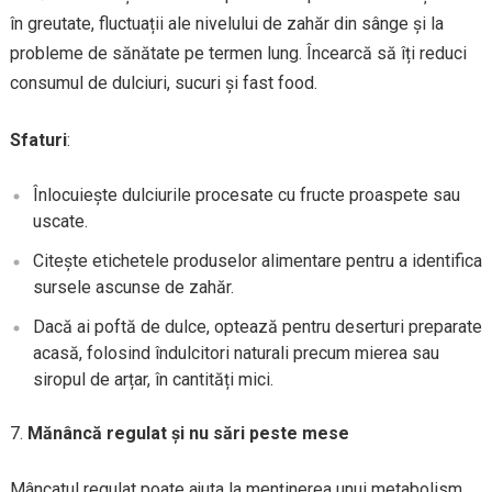
în greutate, fluctuații ale nivelului de zahăr din sânge și la
probleme de sănătate pe termen lung. Încearcă să îți reduci
consumul de dulciuri, sucuri și fast food.
Sfaturi
:
Înlocuiește dulciurile procesate cu fructe proaspete sau
uscate.
Citește etichetele produselor alimentare pentru a identifica
sursele ascunse de zahăr.
Dacă ai poftă de dulce, optează pentru deserturi preparate
acasă, folosind îndulcitori naturali precum mierea sau
siropul de arțar, în cantități mici.
Mănâncă regulat și nu sări peste mese
Mâncatul regulat poate ajuta la menținerea unui metabolism