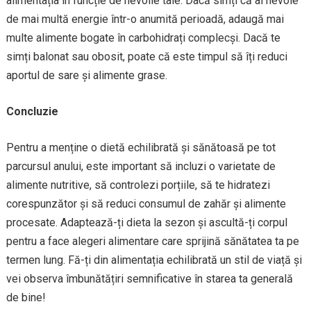
alimentația în funcție de nevoile tale. Dacă simți că ai nevoie
de mai multă energie într-o anumită perioadă, adaugă mai
multe alimente bogate în carbohidrați complecși. Dacă te
simți balonat sau obosit, poate că este timpul să îți reduci
aportul de sare și alimente grase.
Concluzie
Pentru a menține o dietă echilibrată și sănătoasă pe tot
parcursul anului, este important să incluzi o varietate de
alimente nutritive, să controlezi porțiile, să te hidratezi
corespunzător și să reduci consumul de zahăr și alimente
procesate. Adaptează-ți dieta la sezon și ascultă-ți corpul
pentru a face alegeri alimentare care sprijină sănătatea ta pe
termen lung. Fă-ți din alimentația echilibrată un stil de viață și
vei observa îmbunătățiri semnificative în starea ta generală
de bine!