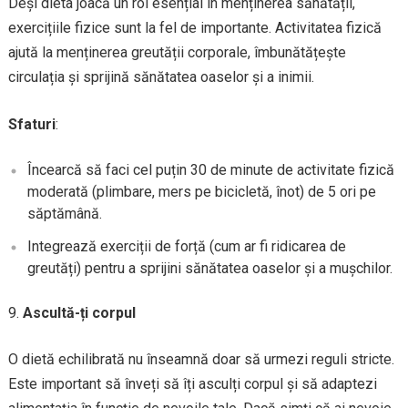
Deși dieta joacă un rol esențial în menținerea sănătății,
exercițiile fizice sunt la fel de importante. Activitatea fizică
ajută la menținerea greutății corporale, îmbunătățește
circulația și sprijină sănătatea oaselor și a inimii.
Sfaturi
:
Încearcă să faci cel puțin 30 de minute de activitate fizică
moderată (plimbare, mers pe bicicletă, înot) de 5 ori pe
săptămână.
Integrează exerciții de forță (cum ar fi ridicarea de
greutăți) pentru a sprijini sănătatea oaselor și a mușchilor.
Ascultă-ți corpul
O dietă echilibrată nu înseamnă doar să urmezi reguli stricte.
Este important să înveți să îți asculți corpul și să adaptezi