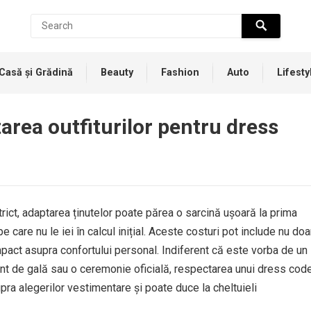
Casă și Grădină
Beauty
Fashion
Auto
Lifesty
area outfiturilor pentru dress
rict, adaptarea ținutelor poate părea o sarcină ușoară la prima
 care nu le iei în calcul inițial. Aceste costuri pot include nu doa
r impact asupra confortului personal. Indiferent că este vorba de un
nt de gală sau o ceremonie oficială, respectarea unui dress cod
ra alegerilor vestimentare și poate duce la cheltuieli