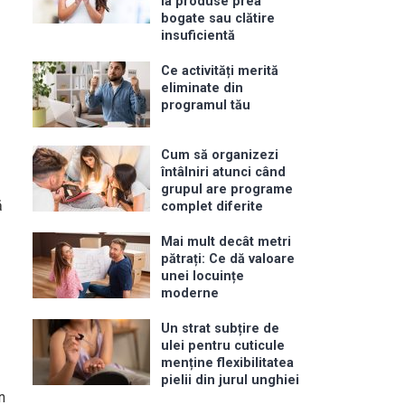
la produse prea
bogate sau clătire
insuficientă
Ce activități merită
eliminate din
programul tău
Cum să organizezi
întâlniri atunci când
grupul are programe
ă
complet diferite
Mai mult decât metri
pătrați: Ce dă valoare
unei locuințe
moderne
Un strat subțire de
ulei pentru cuticule
menține flexibilitatea
pielii din jurul unghiei
n