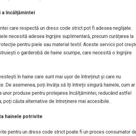
 a încălțămintei
intei care respectă un dress code strict pot fi adesea neglijate.
piele necesită adesea îngrijire suplimentară, precum curățarea la
otecție pentru piele sau material textil. Aceste servicii pot creșt
onstruiești o garderobă de haine scumpe, care necesită o îngrijire
estești în haine care sunt mai ușor de întreținut și care nu
e. De asemenea, poți învăța să îți întreții singură hainele, cum ar
ea unor produse pentru protejarea încălțămintei, reducând astfel
poți căuta alternative de întreținere mai accesibile.
a hainele potrivite
vite pentru un dress code strict poate fi un proces consumator d