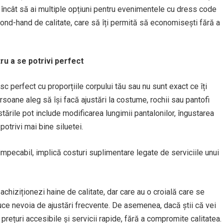
l încât să ai multiple opțiuni pentru evenimentele cu dress code
ond-hand de calitate, care să îți permită să economisești fără a
ru a se potrivi perfect
c perfect cu proporțiile corpului tău sau nu sunt exact ce îți
rsoane aleg să își facă ajustări la costume, rochii sau pantofi
tările pot include modificarea lungimii pantalonilor, îngustarea
otrivi mai bine siluetei.
impecabil, implică costuri suplimentare legate de serviciile unui
 achiziționezi haine de calitate, dar care au o croială care se
educe nevoia de ajustări frecvente. De asemenea, dacă știi că vei
 prețuri accesibile și servicii rapide, fără a compromite calitatea.