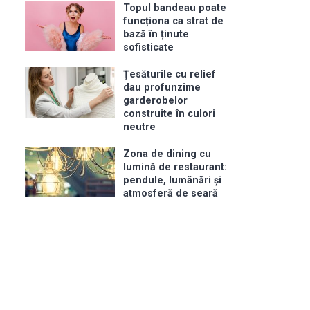
Topul bandeau poate
funcționa ca strat de
bază în ținute
sofisticate
Țesăturile cu relief
dau profunzime
garderobelor
construite în culori
neutre
Zona de dining cu
lumină de restaurant:
pendule, lumânări și
atmosferă de seară