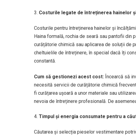
Costurile legate de întreținerea hainelor și
Costurile pentru întreținerea hainelor și încălțăm
Haina formală, rochia de seară sau pantofii din 
curățătorie chimică sau aplicarea de soluții de pr
cheltuielile de întreținere, în special dacă îți c
constantă.
Cum să gestionezi acest cost:
Încearcă să inv
necesită servicii de curățătorie chimică frecvent
fi curățarea ușoară a unor materiale sau utilizar
nevoia de întreținere profesională. De asemenea, 
Timpul și energia consumate pentru a căut
Căutarea și selecția pieselor vestimentare potri