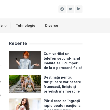
le
Tehnologie
Diverse
Recente
Cum verifici un
telefon second-hand
înainte să îl cumperi
de la o persoană fizică
Destinații pentru
r
turiști care vor cazare
frumoasă, liniște și
priveliști memorabile
e
Părul care se îngrașă
rapid poate reacționa