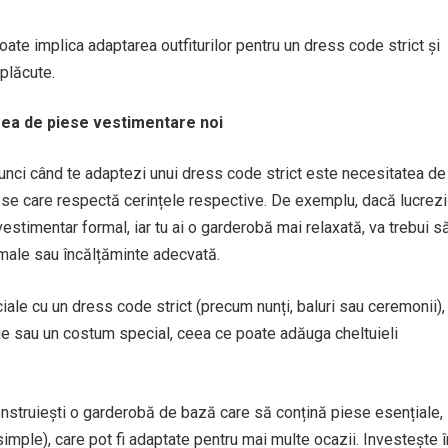
oate implica adaptarea outfiturilor pentru un dress code strict și
eplăcute.
area de piese vestimentare noi
unci când te adaptezi unui dress code strict este necesitatea de
ese care respectă cerințele respective. De exemplu, dacă lucrezi
stimentar formal, iar tu ai o garderobă mai relaxată, va trebui s
rmale sau încălțăminte adecvată.
le cu un dress code strict (precum nunți, baluri sau ceremonii),
ie sau un costum special, ceea ce poate adăuga cheltuieli
nstruiești o garderobă de bază care să conțină piese esențiale,
simple), care pot fi adaptate pentru mai multe ocazii. Investește î