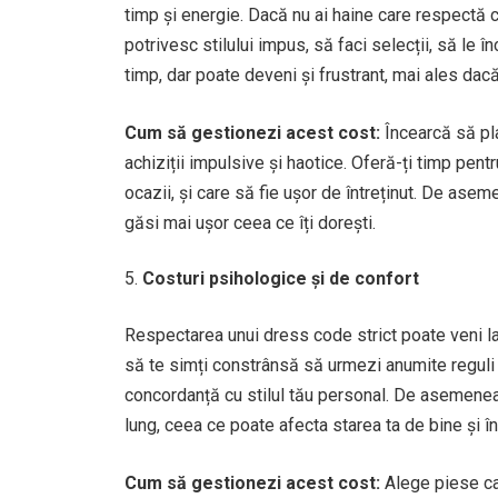
timp și energie. Dacă nu ai haine care respectă c
potrivesc stilului impus, să faci selecții, să le 
timp, dar poate deveni și frustrant, mai ales dac
Cum să gestionezi acest cost:
Încearcă să pla
achiziții impulsive și haotice. Oferă-ți timp pent
ocazii, și care să fie ușor de întreținut. De asem
găsi mai ușor ceea ce îți dorești.
Costuri psihologice și de confort
Respectarea unui dress code strict poate veni la 
să te simți constrânsă să urmezi anumite reguli
concordanță cu stilul tău personal. De asemene
lung, ceea ce poate afecta starea ta de bine și în
Cum să gestionezi acest cost:
Alege piese car