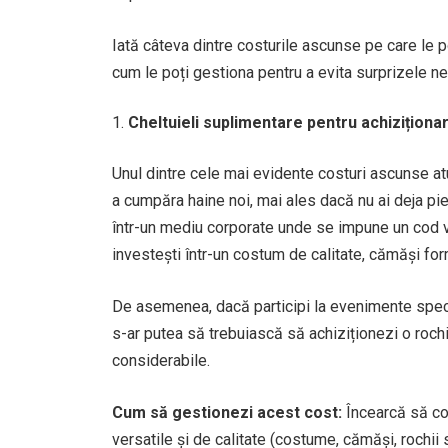
Iată câteva dintre costurile ascunse pe care le p
cum le poți gestiona pentru a evita surprizele n
Cheltuieli suplimentare pentru achizițion
Unul dintre cele mai evidente costuri ascunse at
a cumpăra haine noi, mai ales dacă nu ai deja pi
într-un mediu corporate unde se impune un cod ve
investești într-un costum de calitate, cămăși fo
De asemenea, dacă participi la evenimente specia
s-ar putea să trebuiască să achiziționezi o roch
considerabile.
Cum să gestionezi acest cost:
Încearcă să co
versatile și de calitate (costume, cămăși, rochii 