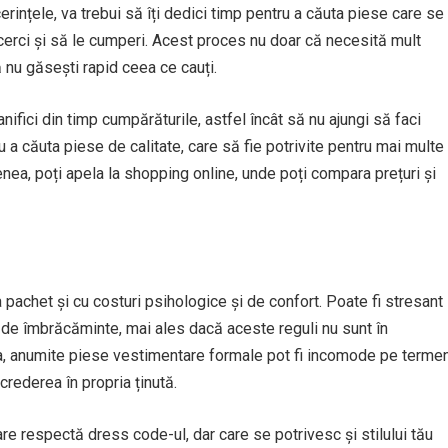
erințele, va trebui să îți dedici timp pentru a căuta piese care se
încerci și să le cumperi. Acest proces nu doar că necesită mult
ă nu găsești rapid ceea ce cauți.
nifici din timp cumpărăturile, astfel încât să nu ajungi să faci
ru a căuta piese de calitate, care să fie potrivite pentru mai multe
enea, poți apela la shopping online, unde poți compara prețuri și
pachet și cu costuri psihologice și de confort. Poate fi stresant
 de îmbrăcăminte, mai ales dacă aceste reguli nu sunt în
a, anumite piese vestimentare formale pot fi incomode pe terme
crederea în propria ținută.
e respectă dress code-ul, dar care se potrivesc și stilului tău