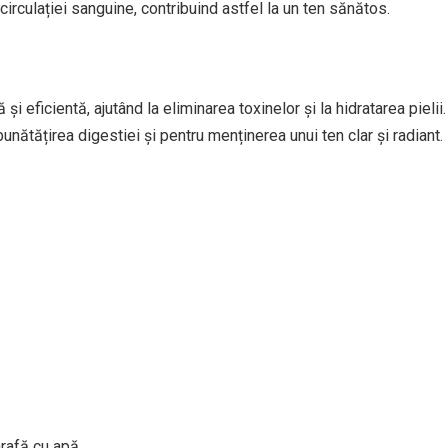
 circulației sanguine, contribuind astfel la un ten sănătos.
 eficientă, ajutând la eliminarea toxinelor și la hidratarea pielii.
nătățirea digestiei și pentru menținerea unui ten clar și radiant.
rafă cu apă.