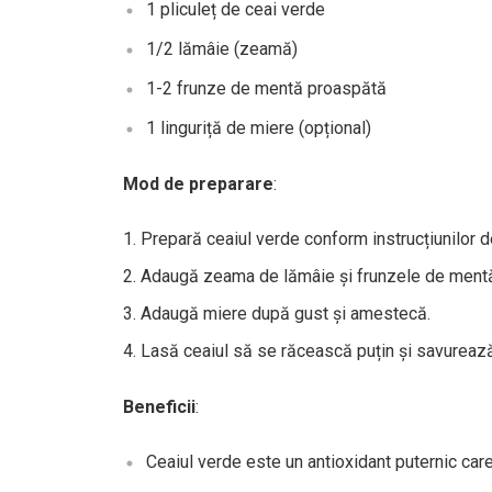
1 pliculeț de ceai verde
1/2 lămâie (zeamă)
1-2 frunze de mentă proaspătă
1 linguriță de miere (opțional)
Mod de preparare
:
Prepară ceaiul verde conform instrucțiunilor de
Adaugă zeama de lămâie și frunzele de ment
Adaugă miere după gust și amestecă.
Lasă ceaiul să se răcească puțin și savurează
Beneficii
:
Ceaiul verde este un antioxidant puternic car