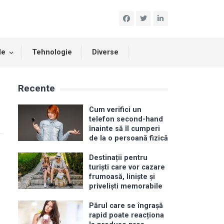
le
Tehnologie
Diverse
Recente
Cum verifici un
telefon second-hand
înainte să îl cumperi
de la o persoană fizică
Destinații pentru
turiști care vor cazare
frumoasă, liniște și
priveliști memorabile
Părul care se îngrașă
rapid poate reacționa