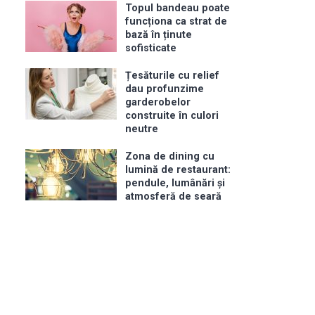
Topul bandeau poate
funcționa ca strat de
bază în ținute
sofisticate
Țesăturile cu relief
dau profunzime
garderobelor
construite în culori
neutre
Zona de dining cu
lumină de restaurant:
pendule, lumânări și
atmosferă de seară