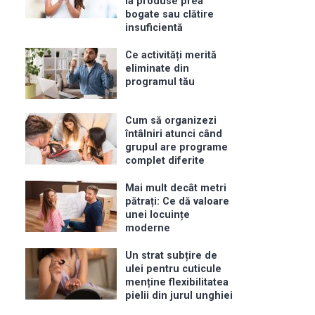
la produse prea
bogate sau clătire
insuficientă
Ce activități merită
eliminate din
programul tău
Cum să organizezi
întâlniri atunci când
grupul are programe
complet diferite
Mai mult decât metri
pătrați: Ce dă valoare
unei locuințe
moderne
Un strat subțire de
ulei pentru cuticule
menține flexibilitatea
pielii din jurul unghiei