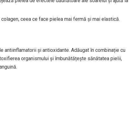
ejează pielea de efectele dăunătoare ale soarelui și ajută la
e colagen, ceea ce face pielea mai fermă și mai elastică.
e antiinflamatorii și antioxidante. Adăugat în combinație cu
toxifierea organismului și îmbunătățește sănătatea pielii,
sanguină.