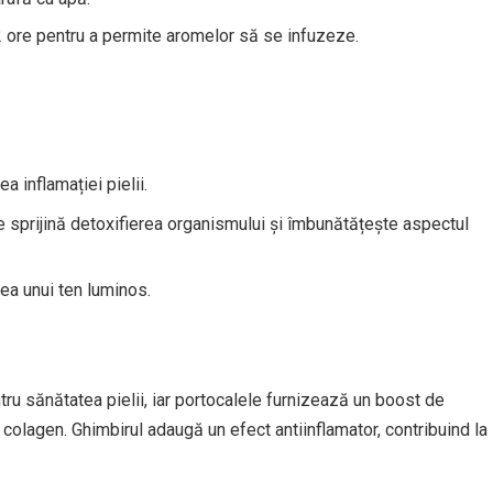
2 ore pentru a permite aromelor să se infuzeze.
a inflamației pielii.
e sprijină detoxifierea organismului și îmbunătățește aspectul
rea unui ten luminos.
tru sănătatea pielii, iar portocalele furnizează un boost de
 colagen. Ghimbirul adaugă un efect antiinflamator, contribuind la