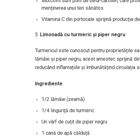
Morcovii sunt plini de beta-caroten, care prot
menținerea unui ten sănătos.
Vitamina C din portocale sprijină producția d
Limonadă cu turmeric și piper negru
Turmericul este cunoscut pentru proprietățile sal
lămâie și piper negru, acest amestec sprijină de
reducând inflamațiile și îmbunătățind circulația 
Ingrediente
:
1/2 lămâie (zeamă)
1/4 linguriță de turmeric
Un vârf de cuțit de piper negru
1 cană de apă călduță