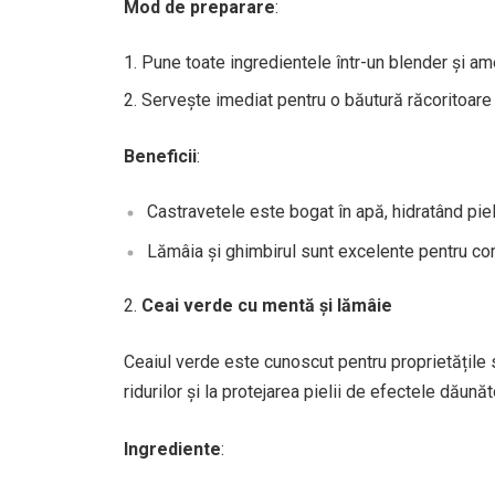
Mod de preparare
:
Pune toate ingredientele într-un blender și am
Servește imediat pentru o băutură răcoritoare 
Beneficii
:
Castravetele este bogat în apă, hidratând piel
Lămâia și ghimbirul sunt excelente pentru com
Ceai verde cu mentă și lămâie
Ceaiul verde este cunoscut pentru proprietățile sa
ridurilor și la protejarea pielii de efectele dăunăto
Ingrediente
: