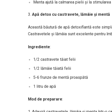
Menta ajută la calmarea pielii și la stimularea
Apă detox cu castravete, lămâie și mentă
Această băutură de apă detoxifiantă este simplă și
Castravetele și lămâia sunt excelente pentru îmbu
Ingrediente
:
1/2 castravete tăiat felii
1/2 lămâie tăiată felii
5-6 frunze de mentă proaspătă
1 litru de apă
Mod de preparare
:
Adaugă castravetele, lămâia și menta într-o ca