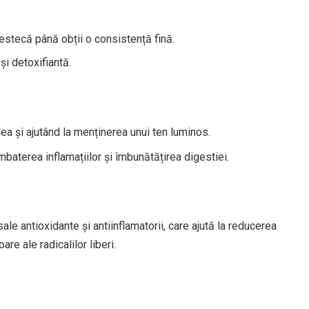
estecă până obții o consistență fină.
și detoxifiantă.
ea și ajutând la menținerea unui ten luminos.
baterea inflamațiilor și îmbunătățirea digestiei.
le antioxidante și antiinflamatorii, care ajută la reducerea
are ale radicalilor liberi.