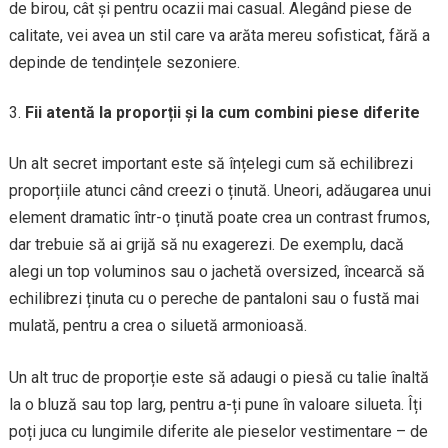
de birou, cât și pentru ocazii mai casual. Alegând piese de
calitate, vei avea un stil care va arăta mereu sofisticat, fără a
depinde de tendințele sezoniere.
Fii atentă la proporții și la cum combini piese diferite
Un alt secret important este să înțelegi cum să echilibrezi
proporțiile atunci când creezi o ținută. Uneori, adăugarea unui
element dramatic într-o ținută poate crea un contrast frumos,
dar trebuie să ai grijă să nu exagerezi. De exemplu, dacă
alegi un top voluminos sau o jachetă oversized, încearcă să
echilibrezi ținuta cu o pereche de pantaloni sau o fustă mai
mulată, pentru a crea o siluetă armonioasă.
Un alt truc de proporție este să adaugi o piesă cu talie înaltă
la o bluză sau top larg, pentru a-ți pune în valoare silueta. Îți
poți juca cu lungimile diferite ale pieselor vestimentare – de