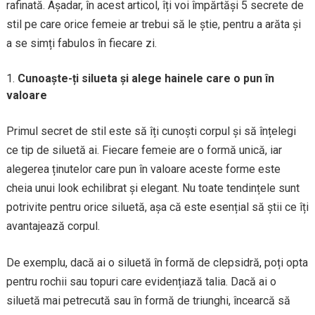
rafinată. Așadar, în acest articol, îți voi împărtăși 5 secrete de
stil pe care orice femeie ar trebui să le știe, pentru a arăta și
a se simți fabulos în fiecare zi.
Cunoaște-ți silueta și alege hainele care o pun în
valoare
Primul secret de stil este să îți cunoști corpul și să înțelegi
ce tip de siluetă ai. Fiecare femeie are o formă unică, iar
alegerea ținutelor care pun în valoare aceste forme este
cheia unui look echilibrat și elegant. Nu toate tendințele sunt
potrivite pentru orice siluetă, așa că este esențial să știi ce îți
avantajează corpul.
De exemplu, dacă ai o siluetă în formă de clepsidră, poți opta
pentru rochii sau topuri care evidențiază talia. Dacă ai o
siluetă mai petrecută sau în formă de triunghi, încearcă să