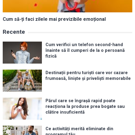
Cum să-ți faci zilele mai previzibile emoțional
Recente
Cum verifici un telefon second-hand
înainte să îl cumperi de la o persoană
fizică
Destinații pentru turiști care vor cazare
frumoasă, liniște și priveliști memorabile
Părul care se îngrașă rapid poate
reacționa la produse prea bogate sau
clătire insuficientă
Ce activități merită eliminate din
programul tău