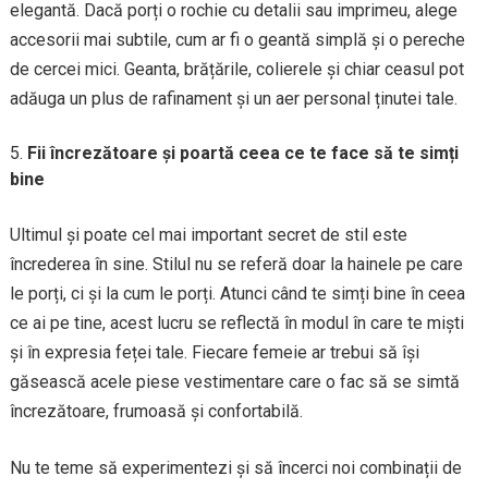
elegantă. Dacă porți o rochie cu detalii sau imprimeu, alege
accesorii mai subtile, cum ar fi o geantă simplă și o pereche
de cercei mici. Geanta, brățările, colierele și chiar ceasul pot
adăuga un plus de rafinament și un aer personal ținutei tale.
Fii încrezătoare și poartă ceea ce te face să te simți
bine
Ultimul și poate cel mai important secret de stil este
încrederea în sine. Stilul nu se referă doar la hainele pe care
le porți, ci și la cum le porți. Atunci când te simți bine în ceea
ce ai pe tine, acest lucru se reflectă în modul în care te miști
și în expresia feței tale. Fiecare femeie ar trebui să își
găsească acele piese vestimentare care o fac să se simtă
încrezătoare, frumoasă și confortabilă.
Nu te teme să experimentezi și să încerci noi combinații de