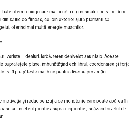
poluate oferă o oxigenare mai bună a organismului, ceea ce duce
din sălile de fitness, cel din exterior ajută plămânii să
ngelui, oferind mai multă energie mușchilor.
e
ri variate – dealuri, iarbă, teren denivelat sau nisip. Aceste
 de suprafețele plane, îmbunătățind echilibrul, coordonarea și forța
t și îl pregătește mai bine pentru diverse provocări.
sc motivația și reduc senzația de monotonie care poate apărea în
moase au un efect pozitiv asupra dispoziției, scăzând nivelul de
r.