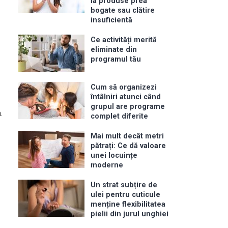
la produse prea
bogate sau clătire
insuficientă
Ce activități merită
eliminate din
programul tău
Cum să organizezi
întâlniri atunci când
grupul are programe
.
complet diferite
Mai mult decât metri
pătrați: Ce dă valoare
unei locuințe
moderne
Un strat subțire de
ulei pentru cuticule
menține flexibilitatea
pielii din jurul unghiei