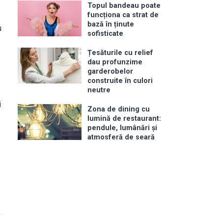
Topul bandeau poate
funcționa ca strat de
bază în ținute
u
sofisticate
Țesăturile cu relief
dau profunzime
garderobelor
construite în culori
neutre
i
Zona de dining cu
lumină de restaurant:
pendule, lumânări și
atmosferă de seară