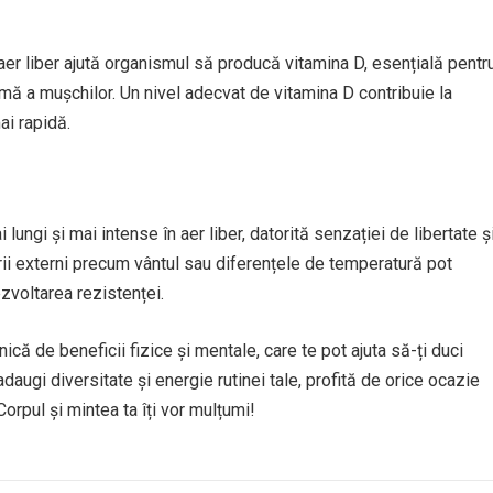
aer liber ajută organismul să producă vitamina D, esențială pentr
mă a mușchilor. Un nivel adecvat de vitamina D contribuie la
ai rapidă.
lungi și mai intense în aer liber, datorită senzației de libertate ș
torii externi precum vântul sau diferențele de temperatură pot
ezvoltarea rezistenței.
că de beneficii fizice și mentale, care te pot ajuta să-ți duci
adaugi diversitate și energie rutinei tale, profită de orice ocazie
 Corpul și mintea ta îți vor mulțumi!