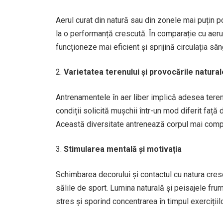
Aerul curat din natură sau din zonele mai puțin 
la o performanță crescută. În comparație cu aerul 
funcționeze mai eficient și sprijină circulația sâ
Varietatea terenului și provocările natural
Antrenamentele în aer liber implică adesea terenu
condiții solicită mușchii într-un mod diferit față
Această diversitate antrenează corpul mai comple
Stimularea mentală și motivația
Schimbarea decorului și contactul cu natura cre
sălile de sport. Lumina naturală și peisajele fru
stres și sporind concentrarea în timpul exercițiilo