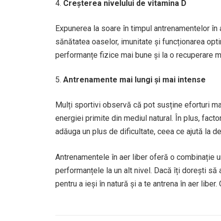
Creșterea nivelului de vitamina D
Expunerea la soare în timpul antrenamentelor în 
sănătatea oaselor, imunitate și funcționarea opti
performanțe fizice mai bune și la o recuperare m
Antrenamente mai lungi și mai intense
Mulți sportivi observă că pot susține eforturi mai 
energiei primite din mediul natural. În plus, fac
adăuga un plus de dificultate, ceea ce ajută la d
Antrenamentele în aer liber oferă o combinație uni
performanțele la un alt nivel. Dacă îți dorești să 
pentru a ieși în natură și a te antrena în aer liber.