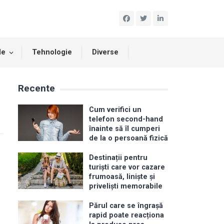
le
Tehnologie
Diverse
Recente
Cum verifici un
telefon second-hand
înainte să îl cumperi
de la o persoană fizică
Destinații pentru
turiști care vor cazare
frumoasă, liniște și
priveliști memorabile
Părul care se îngrașă
rapid poate reacționa