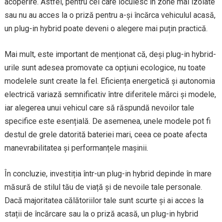
acoperire. Astfel, pentru cei care locuiesc în zone mai izolate
sau nu au acces la o priză pentru a-și încărca vehiculul acasă,
un plug-in hybrid poate deveni o alegere mai puțin practică.
Mai mult, este important de menționat că, deși plug-in hybrid-
urile sunt adesea promovate ca opțiuni ecologice, nu toate
modelele sunt create la fel. Eficiența energetică și autonomia
electrică variază semnificativ între diferitele mărci și modele,
iar alegerea unui vehicul care să răspundă nevoilor tale
specifice este esențială. De asemenea, unele modele pot fi
destul de grele datorită bateriei mari, ceea ce poate afecta
manevrabilitatea și performanțele mașinii.
În concluzie, investiția într-un plug-in hybrid depinde în mare
măsură de stilul tău de viață și de nevoile tale personale.
Dacă majoritatea călătoriilor tale sunt scurte și ai acces la
stații de încărcare sau la o priză acasă, un plug-in hybrid