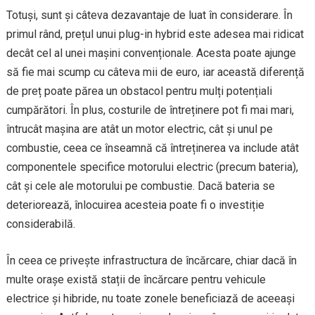
Totuși, sunt și câteva dezavantaje de luat în considerare. În
primul rând, prețul unui plug-in hybrid este adesea mai ridicat
decât cel al unei mașini convenționale. Acesta poate ajunge
să fie mai scump cu câteva mii de euro, iar această diferență
de preț poate părea un obstacol pentru mulți potențiali
cumpărători. În plus, costurile de întreținere pot fi mai mari,
întrucât mașina are atât un motor electric, cât și unul pe
combustie, ceea ce înseamnă că întreținerea va include atât
componentele specifice motorului electric (precum bateria),
cât și cele ale motorului pe combustie. Dacă bateria se
deteriorează, înlocuirea acesteia poate fi o investiție
considerabilă.
În ceea ce privește infrastructura de încărcare, chiar dacă în
multe orașe există stații de încărcare pentru vehicule
electrice și hibride, nu toate zonele beneficiază de aceeași