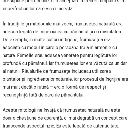
presupune perfectiune, ci o acceptare a trecerii timpului și a
imperfecțiunilor care vin cu acesta.
În tradițiile și mitologiile mai vechi, frumusețea naturală era
adesea legată de conexiunea cu pământul și cu divinitatea.
De exemplu, în multe culturi indigene, frumusețea era
asociată cu modul în care o persoană trăia în armonie cu
natura. Femeile erau adesea venerate pentru legătura lor
profundă cu pământul, iar frumusețea lor era văzută ca un dar
al naturii. Ritualurile de frumusețe includeau utilizarea
plantelor și ingredientelor naturale, iar procesul de îngrijire era
mai mult decât o rutină – era o formă de respect și
recunoștință față de darurile pământului.
Aceste mitologii ne învață că frumusețea naturală nu este
doar o chestiune de aparență, ci mai degrabă un concept care
transcende aspectul fizic. Ea este legată de autenticitate,