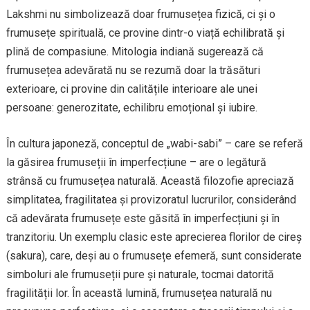
Lakshmi nu simbolizează doar frumusețea fizică, ci și o
frumusețe spirituală, ce provine dintr-o viață echilibrată și
plină de compasiune. Mitologia indiană sugerează că
frumusețea adevărată nu se rezumă doar la trăsături
exterioare, ci provine din calitățile interioare ale unei
persoane: generozitate, echilibru emoțional și iubire.
În cultura japoneză, conceptul de „wabi-sabi” – care se referă
la găsirea frumuseții în imperfecțiune – are o legătură
strânsă cu frumusețea naturală. Această filozofie apreciază
simplitatea, fragilitatea și provizoratul lucrurilor, considerând
că adevărata frumusețe este găsită în imperfecțiuni și în
tranzitoriu. Un exemplu clasic este aprecierea florilor de cireș
(sakura), care, deși au o frumusețe efemeră, sunt considerate
simboluri ale frumuseții pure și naturale, tocmai datorită
fragilității lor. În această lumină, frumusețea naturală nu