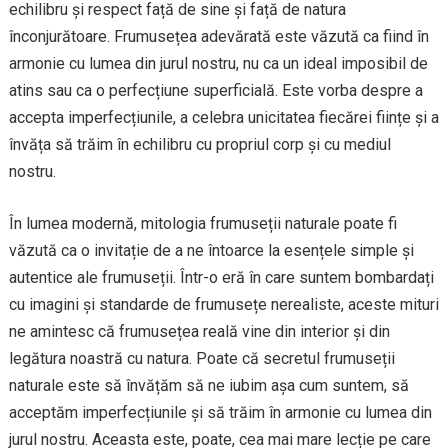
echilibru și respect față de sine și față de natura
înconjurătoare. Frumusețea adevărată este văzută ca fiind în
armonie cu lumea din jurul nostru, nu ca un ideal imposibil de
atins sau ca o perfecțiune superficială. Este vorba despre a
accepta imperfecțiunile, a celebra unicitatea fiecărei ființe și a
învăța să trăim în echilibru cu propriul corp și cu mediul
nostru.
În lumea modernă, mitologia frumuseții naturale poate fi
văzută ca o invitație de a ne întoarce la esențele simple și
autentice ale frumuseții. Într-o eră în care suntem bombardați
cu imagini și standarde de frumusețe nerealiste, aceste mituri
ne amintesc că frumusețea reală vine din interior și din
legătura noastră cu natura. Poate că secretul frumuseții
naturale este să învățăm să ne iubim așa cum suntem, să
acceptăm imperfecțiunile și să trăim în armonie cu lumea din
jurul nostru. Aceasta este, poate, cea mai mare lecție pe care