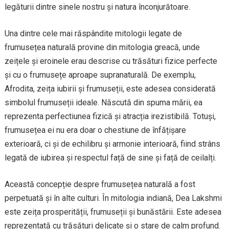
legăturii dintre sinele nostru și natura înconjurătoare.
Una dintre cele mai răspândite mitologii legate de
frumusețea naturală provine din mitologia greacă, unde
zeițele și eroinele erau descrise cu trăsături fizice perfecte
și cu o frumusețe aproape supranaturală. De exemplu,
Afrodita, zeița iubirii și frumuseții, este adesea considerată
simbolul frumuseții ideale. Născută din spuma mării, ea
reprezenta perfectiunea fizică și atracția irezistibilă. Totuși,
frumusețea ei nu era doar o chestiune de înfățișare
exterioară, ci și de echilibru și armonie interioară, fiind strâns
legată de iubirea și respectul față de sine și față de ceilalți.
Această concepție despre frumusețea naturală a fost
perpetuată și în alte culturi. În mitologia indiană, Dea Lakshmi
este zeița prosperității, frumuseții și bunăstării. Este adesea
reprezentată cu trăsături delicate și o stare de calm profund.