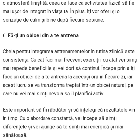
o atmosferă liniștită, ceea ce face ca activitatea fizică să fie
mai ușor de integrat în viața ta. În plus, îți vor oferi și o
senzație de calm și bine după fiecare sesiune.
Fă-ți un obicei din a te antrena
Cheia pentru integrarea antrenamentelor în rutina zilnică este
consistența. Cu cât faci mai frecvent exerciții, cu atât vei simți
mai repede beneficiile și vei dori să continui. Începe prin a îți
face un obicei de a te antrena la aceeași oră în fiecare zi, iar
acest lucru se va transforma treptat într-un obicei natural, pe
care nu vei mai simți nevoia să îl planifici activ.
Este important să fii răbdător și să înțelegi că rezultatele vin
în timp. Cu o abordare constantă, vei începe să simți
diferențele și vei ajunge să te simți mai energică și mai
sănătoasă.