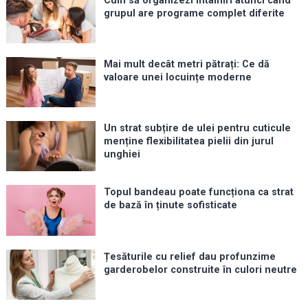
Cum să organizezi întâlniri atunci când
grupul are programe complet diferite
Mai mult decât metri pătrați: Ce dă
valoare unei locuințe moderne
Un strat subțire de ulei pentru cuticule
menține flexibilitatea pielii din jurul
unghiei
Topul bandeau poate funcționa ca strat
de bază în ținute sofisticate
Țesăturile cu relief dau profunzime
garderobelor construite în culori neutre