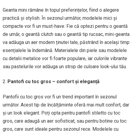
Geanta mini rămâne în topul preferințelor, fiind o alegere
practică și stylish. În sezonul următor, modelele mici și
compacte vor fi un must-have. Fie că optezi pentru o geantă
de umăr, o geantă clutch sau o geantă tip rucsac, mini-geanta
va adăuga un aer modern ținutei tale, păstrând în același timp
esențialele la îndemână. Materialele din piele sau modelele
cu detalii metalice vor fi foarte populare, iar culorile vibrante
sau pastelurile vor adăuga un strop de culoare look-ului tău.
Pantofi cu toc gros – confort și eleganță
Pantofii cu toc gros vor fi un trend important în sezonul
următor. Acest tip de încălțăminte oferă mai mult confort, dar
și un look elegant. Poți opta pentru pantofi stiletto cu toc
gros, care adaugă un aer sofisticat, sau pentru botine cu toc
gros, care sunt ideale pentru sezonul rece. Modelele cu