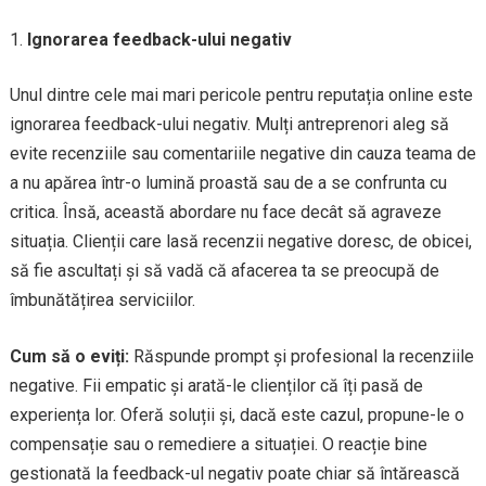
Ignorarea feedback-ului negativ
Unul dintre cele mai mari pericole pentru reputația online este
ignorarea feedback-ului negativ. Mulți antreprenori aleg să
evite recenziile sau comentariile negative din cauza teama de
a nu apărea într-o lumină proastă sau de a se confrunta cu
critica. Însă, această abordare nu face decât să agraveze
situația. Clienții care lasă recenzii negative doresc, de obicei,
să fie ascultați și să vadă că afacerea ta se preocupă de
îmbunătățirea serviciilor.
Cum să o eviți:
Răspunde prompt și profesional la recenziile
negative. Fii empatic și arată-le clienților că îți pasă de
experiența lor. Oferă soluții și, dacă este cazul, propune-le o
compensație sau o remediere a situației. O reacție bine
gestionată la feedback-ul negativ poate chiar să întărească